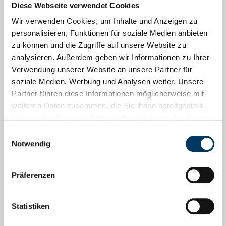
Go Global! Bremen Business Talks
Diese Webseite verwendet Cookies
Wir verwenden Cookies, um Inhalte und Anzeigen zu
Menschen, Arbeit, Zukunft
personalisieren, Funktionen für soziale Medien anbieten
zu können und die Zugriffe auf unsere Website zu
analysieren. Außerdem geben wir Informationen zu Ihrer
Social Media
Verwendung unserer Website an unsere Partner für
soziale Medien, Werbung und Analysen weiter. Unsere
Facebook
Partner führen diese Informationen möglicherweise mit
weiteren Daten zusammen, die Sie ihnen bereitgestellt
Instagram
haben oder die sie im Rahmen Ihrer Nutzung der Dienste
LinkedIn
gesammelt haben.
Einwilligungsauswahl
Notwendig
YouTube
Präferenzen
Gefördert durch
Statistiken