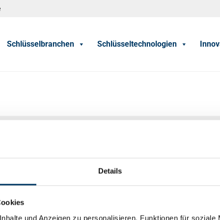
e
Schlüsselbranchen
Schlüsseltechnologien
Innov
Social Media
Facebook
Details
Instagram
Cookies
LinkedIn
nhalte und Anzeigen zu personalisieren, Funktionen für soziale