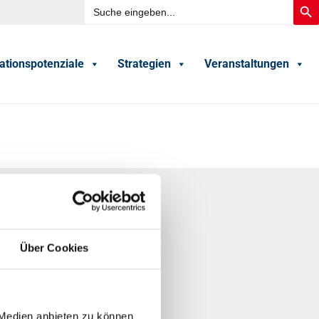
Search
Searc
for:
ationspotenziale
Strategien
Veranstaltungen
Gefördert durch
Über Cookies
Herausgegeben von
 Medien anbieten zu können