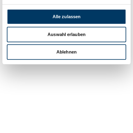
Weltmarktführer für maritime
Lichtsysteme
Alle zulassen
(Bild: © WFB/Heumer) 30.000 Typen von Leuchten,
Scheinwerfern, Lichtsystemen und deren Zubehör für
die Schifffahrt – das Bremer Unternehmen
Auswahl erlauben
LightPartner ist Weltmarktführer – und weiß, wie
[…]
Ablehnen
Weiterlesen