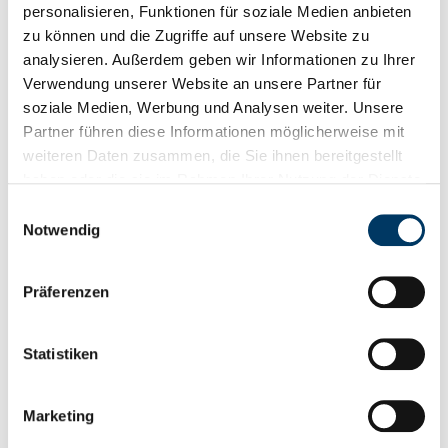
personalisieren, Funktionen für soziale Medien anbieten
Artikel zum Thema Maritime Wirtschaft,
zu können und die Zugriffe auf unsere Website zu
Häfen & Logistik
analysieren. Außerdem geben wir Informationen zu Ihrer
Verwendung unserer Website an unsere Partner für
soziale Medien, Werbung und Analysen weiter. Unsere
Partner führen diese Informationen möglicherweise mit
weiteren Daten zusammen, die Sie ihnen bereitgestellt
haben oder die sie im Rahmen Ihrer Nutzung der Dienste
gesammelt haben.
Einwilligungsauswahl
Notwendig
Präferenzen
Statistiken
7. April 2026
Erleuchtung für die Schifffahrt: Bremer
Marketing
Unternehmen LightPartner ist