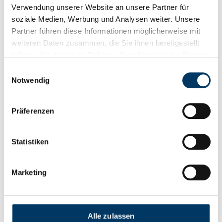
Verwendung unserer Website an unsere Partner für
soziale Medien, Werbung und Analysen weiter. Unsere
Partner führen diese Informationen möglicherweise mit
weiteren Daten zusammen, die Sie ihnen bereitgestellt
haben oder die sie im Rahmen Ihrer Nutzung der Dienste
gesammelt haben.
Einwilligungsauswahl
Notwendig
Präferenzen
Statistiken
22. Juli 2026
Marketing
„Wo Unternehmen Herausforderungen
sehen, sehen wir gute Probleme“
Unternehmen können rechnen, keine Frage. Wenn es
Alle zulassen
hochkomplex wird, muss aber höhere Mathematik her.