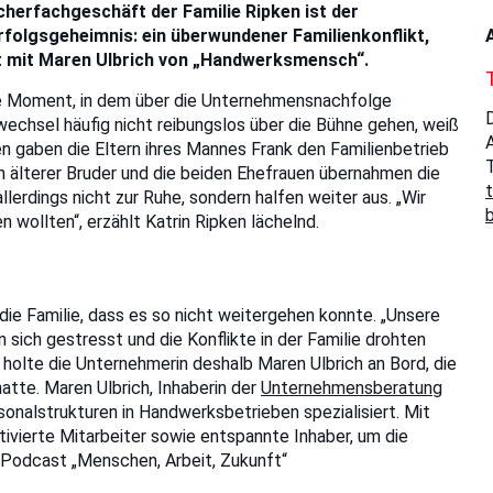
herfachgeschäft der Familie Ripken ist der
folgsgeheimnis: ein überwundener Familienkonflikt,
t mit Maren Ulbrich von „Handwerksmensch“.
le Moment, in dem über die Unternehmensnachfolge
D
chsel häufig nicht reibungslos über die Bühne gehen, weiß
en gaben die Eltern ihres Mannes Frank den Familienbetrieb
n älterer Bruder und die beiden Ehefrauen übernahmen die
allerdings nicht zur Ruhe, sondern halfen weiter aus. „Wir
n wollten“, erzählt Katrin Ripken lächelnd.
ie Familie, dass es so nicht weitergehen konnte. „Unsere
 sich gestresst und die Konflikte in der Familie drohten
8 holte die Unternehmerin deshalb Maren Ulbrich an Bord, die
hatte. Maren Ulbrich, Inhaberin der
Unternehmensberatung
sonalstrukturen in Handwerksbetrieben spezialisiert. Mit
ivierte Mitarbeiter sowie entspannte Inhaber, um die
o-Podcast „Menschen, Arbeit, Zukunft“