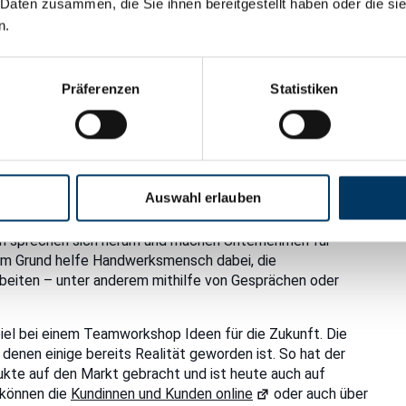
 Daten zusammen, die Sie ihnen bereitgestellt haben oder die s
n.
Präferenzen
Statistiken
äfte fern
Auswahl erlauben
 anzupacken? Weil ein schlechtes Betriebsklima das Problem
rschärfe, meint Maren Ulbrich. „Konflikte in den
ten sprechen sich herum und machen Unternehmen für
esem Grund helfe Handwerksmensch dabei, die
beiten – unter anderem mithilfe von Gesprächen oder
el bei einem Teamworkshop Ideen für die Zukunft. Die
denen einige bereits Realität geworden ist. So hat der
ukte auf den Markt gebracht und ist heute auch auf
 können die
Kundinnen und Kunden online
oder auch über