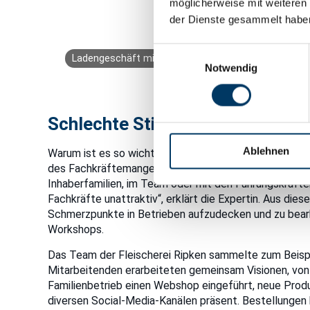
möglicherweise mit weiteren
der Dienste gesammelt habe
Einwilligungsauswahl
Ladengeschäft mit Automat, Bild: Fleischerei Ripken
Notwendig
Schlechte Stimmung hält Fachkr
Ablehnen
Warum ist es so wichtig, innerbetriebliche Konflikte
des Fachkräftemangels für die betroffenen Betriebe ve
Inhaberfamilien, im Team oder mit den Führungskräf
Fachkräfte unattraktiv“, erklärt die Expertin. Aus di
Schmerzpunkte in Betrieben aufzudecken und zu bear
Workshops.
Das Team der Fleischerei Ripken sammelte zum Beispi
Mitarbeitenden erarbeiteten gemeinsam Visionen, von 
Familienbetrieb einen Webshop eingeführt, neue Prod
diversen Social-Media-Kanälen präsent. Bestellungen