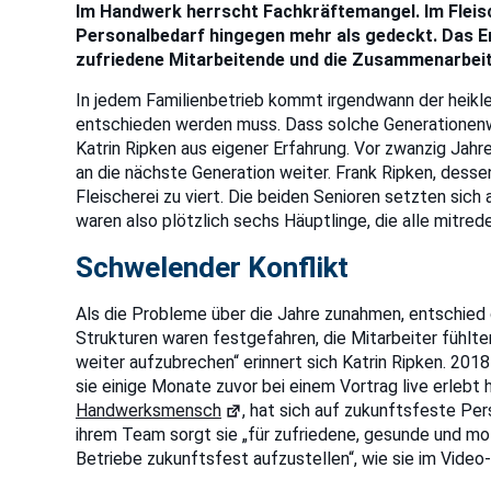
Im Handwerk herrscht Fachkräftemangel. Im Fleisc
Personalbedarf hingegen mehr als gedeckt. Das Er
zufriedene Mitarbeitende und die Zusammenarbei
In jedem Familienbetrieb kommt irgendwann der heik
entschieden werden muss. Dass solche Generationenwe
Katrin Ripken aus eigener Erfahrung. Vor zwanzig Jahr
an die nächste Generation weiter. Frank Ripken, desse
Fleischerei zu viert. Die beiden Senioren setzten sich 
waren also plötzlich sechs Häuptlinge, die alle mitrede
Schwelender Konflikt
Als die Probleme über die Jahre zunahmen, entschied d
Strukturen waren festgefahren, die Mitarbeiter fühlten
weiter aufzubrechen“ erinnert sich Katrin Ripken. 201
sie einige Monate zuvor bei einem Vortrag live erlebt 
Handwerksmensch
, hat sich auf zukunftsfeste Per
ihrem Team sorgt sie „für zufriedene, gesunde und mot
Betriebe zukunftsfest aufzustellen“, wie sie im Vide