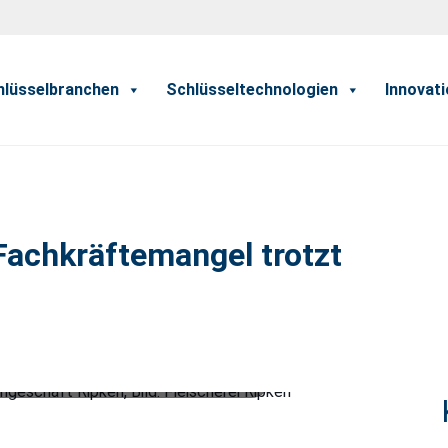
hlüsselbranchen
Schlüsseltechnologien
Innovat
Fachkräftemangel trotzt
Fachgeschäft Ripken, Bild: Fleischerei