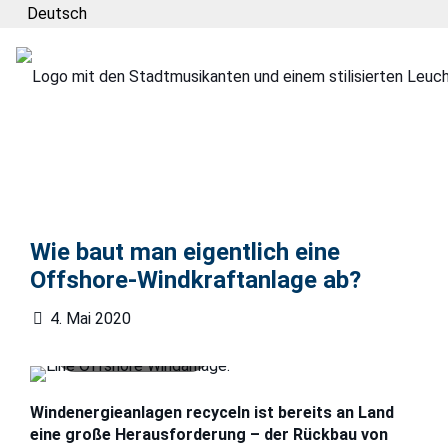
Deutsch
Ab 2030 erreichen
Wie baut man eigentlich eine
viele
Windkraftanlagen
Offshore-Windkraftanlage ab?
auf See das Ende
ihrer Lebensdauer
4. Mai 2020
und müssen
zurückgebaut
werden
Windenergieanlagen recyceln ist bereits an Land
eine große Herausforderung – der Rückbau von