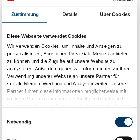
Zustimmung
Details
Über Cookies
Häfen und Unternehmen, wie hier das bisher auf
Ölbohrplattformen spezialisierte norwegische
Unternehmen Kvaerner, bringen sich für den
Diese Webseite verwendet Cookies
Offshore-Recyclingmarkt in Stellung, Bild:
Wir verwenden Cookies, um Inhalte und Anzeigen zu
Western Norway University of Applied Sciences
(HVL)
personalisieren, Funktionen für soziale Medien anbieten
zu können und die Zugriffe auf unsere Website zu
Geschäftsmodell Recycling und Abriss von
analysieren. Außerdem geben wir Informationen zu Ihrer
Offshore-Windenergieanlagen
Verwendung unserer Website an unsere Partner für
soziale Medien, Werbung und Analysen weiter. Unsere
Beide Projekte betrachten intensiv die ökonomischen
Partner führen diese Informationen möglicherweise mit
Aspekte des Offshore-Rückbaus. Spätestens wenn die
weiteren Daten zusammen, die Sie ihnen bereitgestellt
Zahl der in die Jahre gekommener Anlagen anzieht, wird
haben oder die sie im Rahmen Ihrer Nutzung der Dienste
aus dem Abriss auch ein gewinnbringendes Geschäft
gesammelt haben.
Einwilligungsauswahl
für spezialisierte Firmen und Standorte.
Notwendig
„Wir benötigen gute Rückbaukonzepte, um ökonomisch
und ökologisch effizient zu agieren und somit auch