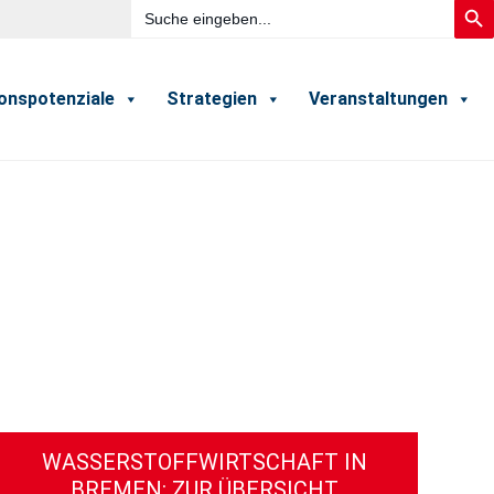
Search
Searc
for:
ionspotenziale
Strategien
Veranstaltungen
WASSERSTOFFWIRTSCHAFT IN
BREMEN: ZUR ÜBERSICHT