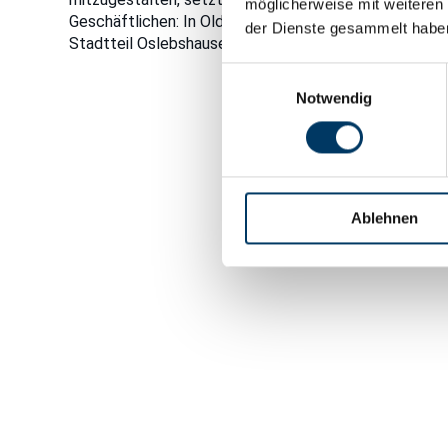
möglicherweise mit weiteren
Geschäftlichen: In Oldenburg betreibt er bereits ein
der Dienste gesammelt habe
Stadtteil Oslebshausen sollen weitere hinzukommen.
Einwilligungsauswahl
Notwendig
Ablehnen