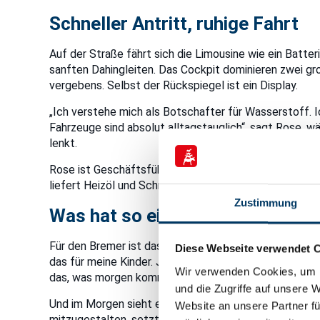
Schneller Antritt, ruhige Fahrt
Auf der Straße fährt sich die Limousine wie ein Batter
sanften Dahingleiten. Das Cockpit dominieren zwei gr
vergebens. Selbst der Rückspiegel ist ein Display.
„Ich verstehe mich als Botschafter für Wasserstoff. I
Fahrzeuge sind absolut alltagstauglich“, sagt Rose, 
lenkt.
Rose ist Geschäftsführer des
Bremer Mineralölhande
liefert Heizöl und Schmierstoffe an den Großhandel. Ei
Zustimmung
Was hat so einer mit Wassersto
Für den Bremer ist das Fahren mit Wasserstoff aber ei
Diese Webseite verwendet 
das für meine Kinder. Junge Menschen haben ein Recht 
Wir verwenden Cookies, um I
das, was morgen kommt“, so der 58-Jährige.
und die Zugriffe auf unsere 
Und im Morgen sieht er den Wasserstoff als einen ze
Website an unsere Partner fü
mitzugestalten, setzt er heute schon auf Wasserstoff.