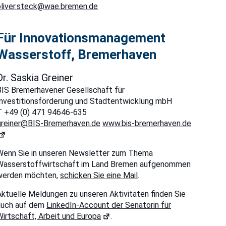
oliver.steck@wae.bremen.de
Für Innovationsmanagement
Wasserstoff, Bremerhaven
Dr. Saskia Greiner
BIS Bremerhavener Gesellschaft für
Investitionsförderung und Stadtentwicklung mbH
T +49 (0) 471 94646-635
greiner@BIS-Bremerhaven.de
www.bis-bremerhaven.de
Wenn Sie in unseren Newsletter zum Thema
Wasserstoffwirtschaft im Land Bremen aufgenommen
werden möchten,
schicken Sie eine Mail
.
Aktuelle Meldungen zu unseren Aktivitäten finden Sie
auch auf dem
LinkedIn-Account der Senatorin für
Wirtschaft, Arbeit und Europa
.