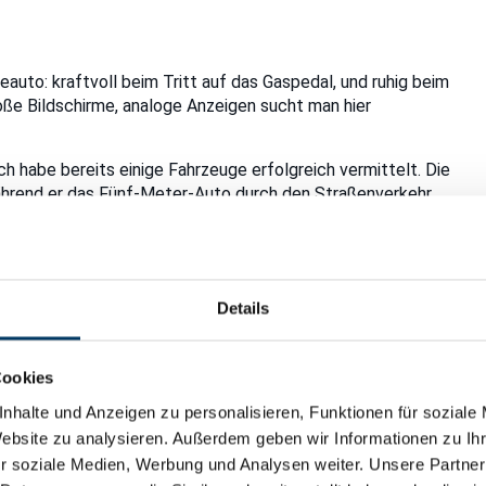
ieauto: kraftvoll beim Tritt auf das Gaspedal, und ruhig beim
oße Bildschirme, analoge Anzeigen sucht man hier
ch habe bereits einige Fahrzeuge erfolgreich vermittelt. Die
während er das Fünf-Meter-Auto durch den Straßenverkehr
ls BMÖ
. Er betreibt 36 Tankstellen im Großraum Bremen,
gentlich sind fossile Brennstoffe sein Metier.
Details
ff am Hut?
n Herzensprojekt und Zukunftsvision zu gleich. „Ich mach
Cookies
auf Zukunft und ich bin einer, der nach vorne denkt. An
nhalte und Anzeigen zu personalisieren, Funktionen für soziale
Website zu analysieren. Außerdem geben wir Informationen zu I
ntralen Energieträger der Energiewende. Um diese Zukunft
r soziale Medien, Werbung und Analysen weiter. Unsere Partner
 Nicht nur in seinem Alltag, sondern auch im