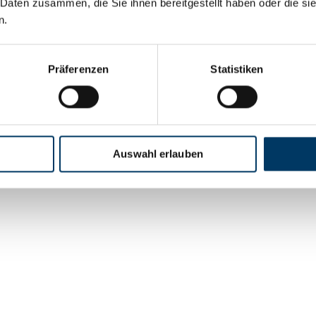
 Daten zusammen, die Sie ihnen bereitgestellt haben oder die s
e Wasserstoff-Zapfsäule, in Cuxhaven und im Bremer
n.
Präferenzen
Statistiken
Auswahl erlauben