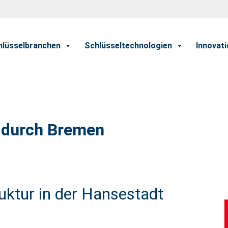
hlüsselbranchen
Schlüsseltechnologien
Innovat
 durch Bremen
uktur in der Hansestadt
toffwirtschaft und Ronald Rose, Geschäftsführer Bremer
BMÖ, Foto: SWAE/Raveling