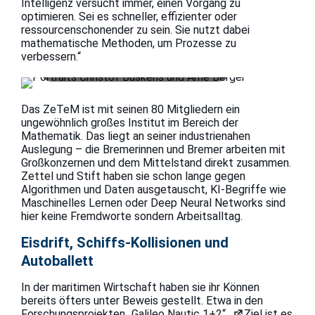
Intelligenz versucht immer, einen Vorgang zu
optimieren. Sei es schneller, effizienter oder
ressourcenschonender zu sein. Sie nutzt dabei
mathematische Methoden, um Prozesse zu
verbessern.“
Experten u.a. für maritime KI: Christof
Büskens und Arne Berger, Bild: ZeTeM
Das ZeTeM ist mit seinen 80 Mitgliedern ein
ungewöhnlich großes Institut im Bereich der
Mathematik. Das liegt an seiner industrienahen
Auslegung – die Bremerinnen und Bremer arbeiten mit
Großkonzernen und dem Mittelstand direkt zusammen.
Zettel und Stift haben sie schon lange gegen
Algorithmen und Daten ausgetauscht, KI-Begriffe wie
Maschinelles Lernen oder Deep Neural Networks sind
hier keine Fremdworte sondern Arbeitsalltag.
Eisdrift, Schiffs-Kollisionen und
Autoballett
In der maritimen Wirtschaft haben sie ihr Können
bereits öfters unter Beweis gestellt. Etwa in den
Forschungsprojekten
„Galileo Nautic 1+2“.
Ziel ist es