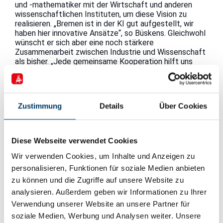
und -mathematiker mit der Wirtschaft und anderen
wissenschaftlichen Instituten, um diese Vision zu
realisieren. „Bremen ist in der KI gut aufgestellt, wir
haben hier innovative Ansätze“, so Büskens. Gleichwohl
wünscht er sich aber eine noch stärkere
Zusammenarbeit zwischen Industrie und Wissenschaft
als bisher. „Jede gemeinsame Kooperation hilft uns
weiter. Als ZeTeM sind wir hervorragend aufgestellt im
Bereich der KI, besonders im Bereich Machine Learning
und neuronaler Netze. Zusammen mit der maritimen
Wirtschaft haben wir in Bremen eine große Chance, die
Zustimmung
Details
Über Cookies
KI voranzutreiben.“
Gut vorstellen könne er sich weitere Möglichkeiten,
Entwicklungen im Praxistest zu erproben, wie zum
Diese Webseite verwendet Cookies
Beispiel durch die Einrichtung neuer Testfelder im
Hafen. Die könnten auch einer neuesten
Wir verwenden Cookies, um Inhalte und Anzeigen zu
Errungenschaft des ZeTeMs zu Gute kommen: Das
personalisieren, Funktionen für soziale Medien anbieten
Institut hat sich ein Modellschiff angeschafft, mit dem
zu können und die Zugriffe auf unsere Website zu
das Team um Büskens autonome Systeme im kleinen
Maßstab künftig auch selbst erproben kann. Auf dem
analysieren. Außerdem geben wir Informationen zu Ihrer
Weg zwischen Computersimulation und Erprobung am
Verwendung unserer Website an unsere Partner für
realen Schiff ein wichtiger Zwischenschritt, der es
soziale Medien, Werbung und Analysen weiter. Unsere
erlaubt, schnell zu realen Daten zu kommen, ohne