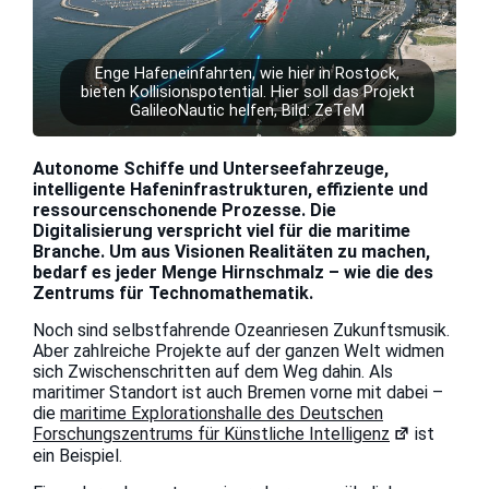
Enge Hafeneinfahrten, wie hier in Rostock,
bieten Kollisionspotential. Hier soll das Projekt
GalileoNautic helfen, Bild: ZeTeM
Autonome Schiffe und Unterseefahrzeuge,
intelligente Hafeninfrastrukturen, effiziente und
ressourcenschonende Prozesse. Die
Digitalisierung verspricht viel für die maritime
Branche. Um aus Visionen Realitäten zu machen,
bedarf es jeder Menge Hirnschmalz – wie die des
Zentrums für Technomathematik.
Noch sind selbstfahrende Ozeanriesen Zukunftsmusik.
Aber zahlreiche Projekte auf der ganzen Welt widmen
sich Zwischenschritten auf dem Weg dahin. Als
maritimer Standort ist auch Bremen vorne mit dabei –
die
maritime Explorationshalle des Deutschen
Forschungszentrums für Künstliche Intelligenz
ist
ein Beispiel.