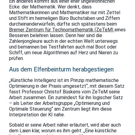
Ein anderes kommt aus einer eher ungewöhnlichen
Ecke: der Mathematik. Wer denkt, dass
Mathematikerinnen und Mathematiker nur mit Zettel
und Stift im heimeligen Büro Buchstaben und Ziffern
durcheinanderwürfeln, dürfte sich spätestens beim
Bremer Zentrum für Technomathematik (ZeTeM)
eines
Besseren belehren lassen. Denn hier sind die
Zahlenjongleure auch in der echten Welt unterwegs
und bemannen bei Testfahrten auch mal Boot oder
Schiff, um neue Algorithmen auf Herz und Nieren zu
prüfen.
Aus dem Elfenbeinturm herabgestiegen
„Künstliche Intelligenz ist im Prinzip mathematische
Optimierung in der Praxis umgesetzt“, mit diesem Satz
fasst Professor Christof Büskens vom ZeTeM seine
Arbeit zusammen. Ein zumindest für ihn logischer Satz
– als Leiter der Arbeitsgruppe „Optimierung und
Optimale Steuerung“ am Zentrum liegt ihm diese
Interpretation der KI nahe.
Sobald er seine Arbeit näher erläutert, wird aber auch
dem Laien klar, worum es ihm geht: „Eine künstliche