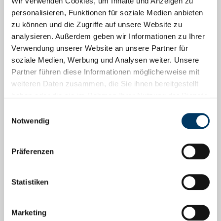
Wir verwenden Cookies, um Inhalte und Anzeigen zu
personalisieren, Funktionen für soziale Medien anbieten
Menschen, Arbeit, Zukunft
zu können und die Zugriffe auf unsere Website zu
analysieren. Außerdem geben wir Informationen zu Ihrer
Verwendung unserer Website an unsere Partner für
Social Media
soziale Medien, Werbung und Analysen weiter. Unsere
Partner führen diese Informationen möglicherweise mit
Facebook
weiteren Daten zusammen, die Sie ihnen bereitgestellt
haben oder die sie im Rahmen Ihrer Nutzung der Dienste
Instagram
gesammelt haben.
Einwilligungsauswahl
LinkedIn
Notwendig
YouTube
Präferenzen
Gefördert durch
Statistiken
Marketing