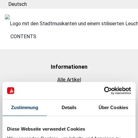
Deutsch
CONTENTS
Informationen
Alle Artikel
Förderhinweise
EFRE-Förderung
Zustimmung
Details
Über Cookies
Podcasts
Diese Webseite verwendet Cookies
Go Global! Bremen Business Talks