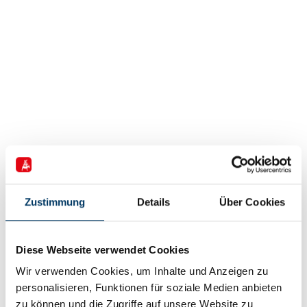
18. November 2015
Zustimmung
Details
Über Cookies
Was Industrie 4.0 braucht: Mut zur
Unsicherheit
Die Digitalisierung der Fertigung ist eine komplexe
Diese Webseite verwendet Cookies
Aufgabe: Heute ist schwer abzusehen, welchen
Wir verwenden Cookies, um Inhalte und Anzeigen zu
Technologien, aber auch welche Strategien zukünftig
personalisieren, Funktionen für soziale Medien anbieten
Erfolg haben werden. Während manche Unternehmen
zu können und die Zugriffe auf unsere Website zu