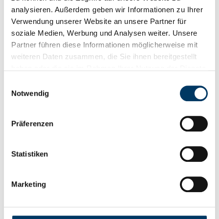
mit
[…]
analysieren. Außerdem geben wir Informationen zu Ihrer
Verwendung unserer Website an unsere Partner für
Weiterlesen
soziale Medien, Werbung und Analysen weiter. Unsere
Partner führen diese Informationen möglicherweise mit
weiteren Daten zusammen, die Sie ihnen bereitgestellt
Zurück
haben oder die sie im Rahmen Ihrer Nutzung der Dienste
gesammelt haben.
Einwilligungsauswahl
Notwendig
1
2
3
4
5
6
7
8
9
10
11
12
13
14
Präferenzen
15
16
17
18
19
20
21
Statistiken
22
23
24
25
26
27
28
Marketing
29
30