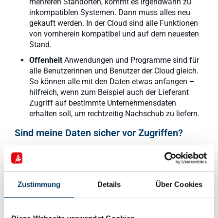
mehreren Standorten, kommt es irgendwann zu
inkompatiblen Systemen. Dann muss alles neu
gekauft werden. In der Cloud sind alle Funktionen
von vornherein kompatibel und auf dem neuesten
Stand.
Offenheit
Anwendungen und Programme sind für
alle Benutzerinnen und Benutzer der Cloud gleich.
So können alle mit den Daten etwas anfangen –
hilfreich, wenn zum Beispiel auch der Lieferant
Zugriff auf bestimmte Unternehmensdaten
erhalten soll, um rechtzeitig Nachschub zu liefern.
Sind meine Daten sicher vor Zugriffen?
Ja und nein. Generell gilt: Daten sind niemals
hundertprozentig sicher vor Zugriffen. Mehr noch: Der
Großteil des Datenklaus und der Cyberattacken kommt
aus dem eigenen Unternehmen, beziehungsweise aus
Zustimmung
Details
Über Cookies
dem direkten Umfeld, so eine Umfrage der bitkom,
2016. In der Cloud sind Daten vor Zugriffen von außen
wie Hackerangriffen durch professionelle
Sicherheitsmaßnahmen gut geschützt.