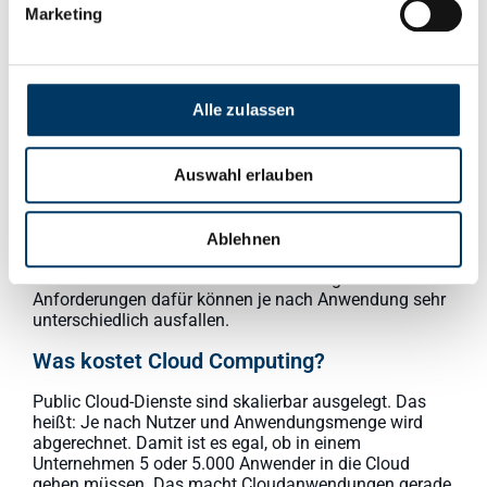
Marketing
außerhalb von Software as a Service (siehe Infografik)
können Unternehmen natürlich auch ihre eigenen
Programme oder Anwendungsumgebungen
selbstständig auf die Cloud anpassen.
Alle zulassen
Kann ich noch genauso schnell und
zuverlässig auf meine Daten und
Anwendungen zugreifen?
Auswahl erlauben
Sogar noch viel flexibler, denn der Datenzugriff von
Mobilgeräten ist einer der größten Vorteile der Cloud.
Ablehnen
Alle Daten, immer verfügbar. Voraussetzung ist eine
ausreichend schnelle Internetverbindung. Die
Anforderungen dafür können je nach Anwendung sehr
unterschiedlich ausfallen.
Was kostet Cloud Computing?
Public Cloud-Dienste sind skalierbar ausgelegt. Das
heißt: Je nach Nutzer und Anwendungsmenge wird
abgerechnet. Damit ist es egal, ob in einem
Unternehmen 5 oder 5.000 Anwender in die Cloud
gehen müssen. Das macht Cloudanwendungen gerade