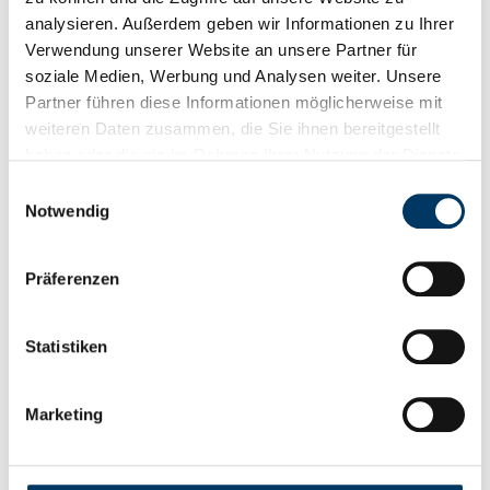
Weiterlesen
analysieren. Außerdem geben wir Informationen zu Ihrer
Verwendung unserer Website an unsere Partner für
soziale Medien, Werbung und Analysen weiter. Unsere
Partner führen diese Informationen möglicherweise mit
weiteren Daten zusammen, die Sie ihnen bereitgestellt
haben oder die sie im Rahmen Ihrer Nutzung der Dienste
gesammelt haben.
Einwilligungsauswahl
Notwendig
Präferenzen
Statistiken
18. September 2018
Marketing
Wenn der Traumurlaub nur einen Klick
entfernt ist
Wer online eine Reise bucht, kennt das: Immer