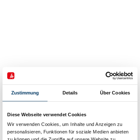
20. September 2018
Zustimmung
Details
Über Cookies
Goodwind! – Gemeinsam geht’s länger!
Die BIS unterstützt die Entwicklung eines
Diese Webseite verwendet Cookies
zukunftsfähigen Leitfadens „Good Practise Betrieb
Wir verwenden Cookies, um Inhalte und Anzeigen zu
Windenergie“
personalisieren, Funktionen für soziale Medien anbieten
zu können und die Zugriffe auf unsere Website zu