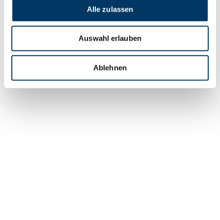
Alle zulassen
dieselben Hochglanzbilder, auf jedem Portal ähnliche
Angebote. Die Bremer Plattform Trasty macht damit
Schluss. Und prophezeit: Wir werden
[…]
Auswahl erlauben
Weiterlesen
Ablehnen