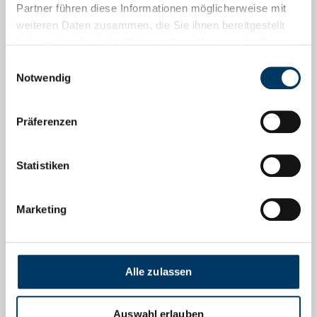
Partner führen diese Informationen möglicherweise mit
weiteren Daten zusammen, die Sie ihnen bereitgestellt
Podcasts
haben oder die sie im Rahmen Ihrer Nutzung der Dienste
gesammelt haben.
Einwilligungsauswahl
Go Global! Bremen Business Talks
Notwendig
Menschen, Arbeit, Zukunft
Präferenzen
Social Media
Statistiken
Facebook
Marketing
Instagram
LinkedIn
Alle zulassen
YouTube
Auswahl erlauben