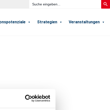
Search
Searc
for:
ionspotenziale
Strategien
Veranstaltungen