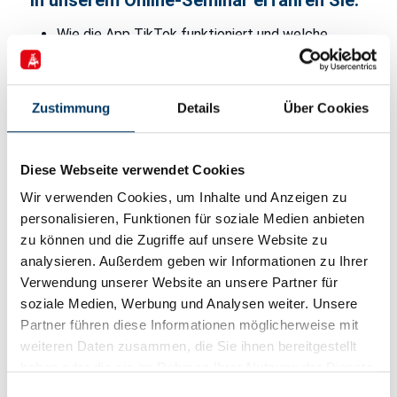
In unserem Online-Seminar erfahren Sie:
Wie die App TikTok funktioniert und welche
Zielgruppen Sie dort erreichen können.
Welcher Content gut funktioniert und wie die
Community tickt.
Zustimmung
Details
Über Cookies
Wie der Einstieg gut gelingt und welche
Werbemöglichkeiten es gibt.
Diese Webseite verwendet Cookies
Wir verwenden Cookies, um Inhalte und Anzeigen zu
Weitere Informationen sowie die Möglichkeit zur
personalisieren, Funktionen für soziale Medien anbieten
Anmeldung finden Sie unter
digitallotsen-bremen.de
zu können und die Zugriffe auf unsere Website zu
analysieren. Außerdem geben wir Informationen zu Ihrer
Verwendung unserer Website an unsere Partner für
soziale Medien, Werbung und Analysen weiter. Unsere
Partner führen diese Informationen möglicherweise mit
Datum & Uhrzeit
weiteren Daten zusammen, die Sie ihnen bereitgestellt
haben oder die sie im Rahmen Ihrer Nutzung der Dienste
31. März 2022
gesammelt haben.
Einwilligungsauswahl