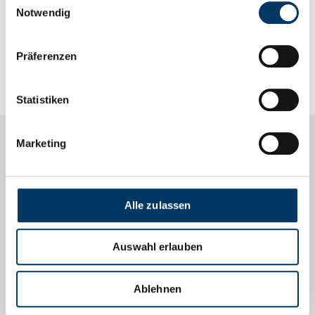
19:00 bis 20:30 Uhr
Notwendig
Präferenzen
Statistiken
Marketing
Informationen
Alle Artikel
Alle zulassen
Förderhinweise
EFRE-Förderung
Auswahl erlauben
Podcasts
Ablehnen
Go Global! Bremen Business Talks