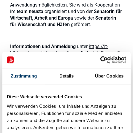
Anwendungsmöglichkeiten. Sie wird als Kooperation
im
team neusta
organisiert und von der
Senatorin für
Wirtschaft, Arbeit und Europa
sowie der
Senatorin
für Wissenschaft und Häfen
gefördert.
Informationen und Anmeldung
unter
https://it-
bildungshaus.de/seminare/kuenstliche-intelligenz
.
Die Kosten für Modul 1 betragen 178,50 Euro.
Veranstaltungsort ist Das IT-Bildungshaus, Konsul-
Smidt-Straße 24, 28217 Bremen (Schuppen 1,
Zustimmung
Details
Über Cookies
Überseestadt).
Weitere Informationen
gibt
Gabi Rosenbaum
, IT-
Bildungshaus (Ein Geschäftszweig der HEC GmbH),
Diese Webseite verwendet Cookies
unter Telefon 0421 20750750 und E-Mail
Wir verwenden Cookies, um Inhalte und Anzeigen zu
gabi.rosenbaum@it-bildungshaus.de
.
personalisieren, Funktionen für soziale Medien anbieten
zu können und die Zugriffe auf unsere Website zu
analysieren. Außerdem geben wir Informationen zu Ihrer