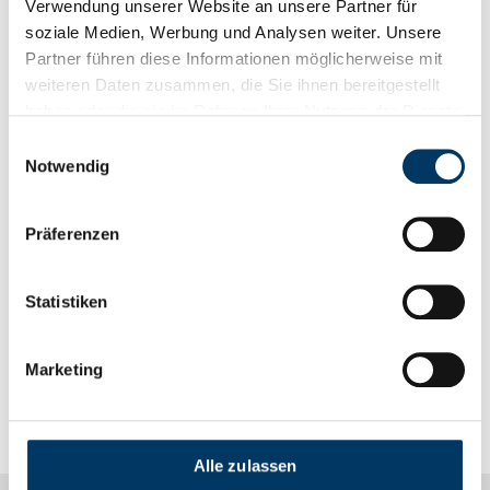
Verwendung unserer Website an unsere Partner für
Datum & Uhrzeit
soziale Medien, Werbung und Analysen weiter. Unsere
Partner führen diese Informationen möglicherweise mit
15. Februar 2022
weiteren Daten zusammen, die Sie ihnen bereitgestellt
haben oder die sie im Rahmen Ihrer Nutzung der Dienste
gesammelt haben.
Einwilligungsauswahl
Notwendig
Veranstaltungsort
IT-Bildungshaus
Präferenzen
Konsul-Smidt-Straße 24
28217 Bremen
Statistiken
Deutschland
Marketing
Alle zulassen