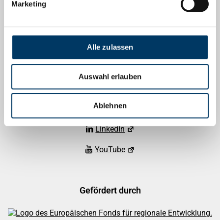
Marketing
Go Global! Bremen Business Talks
Menschen, Arbeit, Zukunft
Alle zulassen
Social Media
Auswahl erlauben
Facebook
Ablehnen
Instagram
LinkedIn
YouTube
Gefördert durch