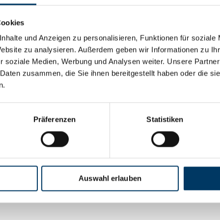
Maritime Explorationshalle
Cookies
In der rund 1.300 m² großen Maritimen Explorationshalle k
nhalte und Anzeigen zu personalisieren, Funktionen für soziale
und unter Wasser getestet werden. Konkrete Missionsszena
Website zu analysieren. Außerdem geben wir Informationen zu I
nachgestellt, Manöver gefahren sowie die Fähigkeiten zuk
r soziale Medien, Werbung und Analysen weiter. Unsere Partner
demonstriert. Kernstück der europaweit einmaligen Anlage i
das realistische Forschungsbedingungen bietet, die zugleich
 Daten zusammen, die Sie ihnen bereitgestellt haben oder die s
beobachtbar sind.
n.
Weitere Informationen unter
www.dfki.de/robotik
Präferenzen
Statistiken
Ansprechpartner:
Dr. Leif Christensen
Deutsches Forschungszentrum für Künstliche Intelligenz 
Robotics Innovation Center
E-Mail:
leif.christensen@dfki.de
Tel.: +49 421 178 45 4149
Auswahl erlauben