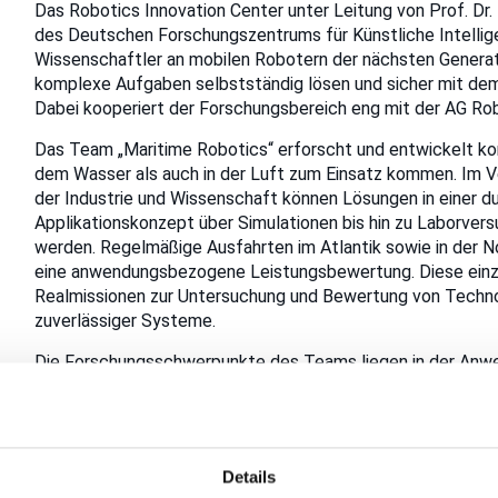
Das Robotics Innovation Center unter Leitung von Prof. Dr. D
des Deutschen Forschungszentrums für Künstliche Intellige
Wissenschaftler an mobilen Robotern der nächsten Generat
komplexe Aufgaben selbstständig lösen und sicher mit de
Dabei kooperiert der Forschungsbereich eng mit der AG Rob
Das Team „Maritime Robotics“ erforscht und entwickelt k
dem Wasser als auch in der Luft zum Einsatz kommen. Im 
der Industrie und Wissenschaft können Lösungen in einer
Applikationskonzept über Simulationen bis hin zu Laborver
werden. Regelmäßige Ausfahrten im Atlantik sowie in der 
eine anwendungsbezogene Leistungsbewertung. Diese einzig
Realmissionen zur Untersuchung und Bewertung von Technol
zuverlässiger Systeme.
Die Forschungsschwerpunkte des Teams liegen in der Anw
Intelligenz sowie State-of-the-Art-Verfahren der Navigati
Umgebungsbedingungen des maritimen Einsatzgebietes zu t
sind sie in der Lage, über lange Zeiträume im Wasser zu ver
Umgebungsbedingungen und Missionsanforderungen anzupass
Details
robotische Manipulation und Handhabung von Infrastruktu