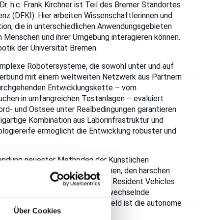
r. h.c. Frank Kirchner ist Teil des Bremer Standortes
nz (DFKI). Hier arbeiten Wissenschaftlerinnen und
ion, die in unterschiedlichen Anwendungsgebieten
m Menschen und ihrer Umgebung interagieren können.
otik der Universität Bremen.
omplexe Robotersysteme, die sowohl unter und auf
Verbund mit einem weltweiten Netzwerk aus Partnern
 durchgehenden Entwicklungskette – vom
suchen in umfangreichen Testanlagen – evaluiert
Nord- und Ostsee unter Realbedingungen garantieren
artige Kombination aus Laborinfrastruktur und
ogiereife ermöglicht die Entwicklung robuster und
endung neuester Methoden der Künstlichen
on, die es den Robotern ermöglichen, den harschen
rotzen. Als sogenannte Subsea Resident Vehicles
bleiben und sich dort flexibel an wechselnde
en. Ein zentrales Forschungsfeld ist die autonome
Über Cookies
ren und Operationsumgebungen.