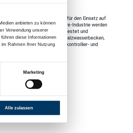
önnen neue Robotertechnologien für den Einsatz auf
 Medien anbieten zu können
rien aus dem Alltag der Offshore-Industrie werden
hrer Verwendung unserer
ünftiger Systeme entwickelt, getestet und
 führen diese Informationen
st ein 3,4 Mio. Liter fassendes Salzwasserbecken,
 von der Witterung unabhängig, kontrollier- und
ie im Rahmen Ihrer Nutzung
Marketing
GmbH (DFKI)
Alle zulassen