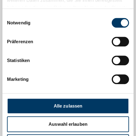
weiteren Daten zusammen, die Sie ihnen bereitgestellt
EFRE-Förderung
haben oder die sie im Rahmen Ihrer Nutzung der Dienste
gesammelt haben.
Einwilligungsauswahl
Podcasts
Notwendig
Go Global! Bremen Business Talks
Präferenzen
Menschen, Arbeit, Zukunft
Statistiken
Social Media
Marketing
Facebook
Instagram
Alle zulassen
LinkedIn
YouTube
Auswahl erlauben