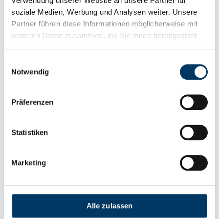
Verwendung unserer Website an unsere Partner für
soziale Medien, Werbung und Analysen weiter. Unsere
Weiterlesen
Partner führen diese Informationen möglicherweise mit
weiteren Daten zusammen, die Sie ihnen bereitgestellt
haben oder die sie im Rahmen Ihrer Nutzung der Dienste
gesammelt haben.
Einwilligungsauswahl
Notwendig
Präferenzen
Statistiken
Marketing
29. November 2024
Schlaues Tool hilft Rathäusern und
Alle zulassen
Ratsuchenden