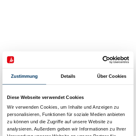
Zustimmung
Details
Über Cookies
6. Dezember 2024
KI in der praktischen Anwendung – ein
Diese Webseite verwendet Cookies
Blick in die Bremer Branchen
Wir verwenden Cookies, um Inhalte und Anzeigen zu
(Bild: © WFB/Rathke) Künstliche Intelligenz (KI) dringt
personalisieren, Funktionen für soziale Medien anbieten
ein in unsere Autos, Zahnbürsten, Produktionsanlagen
zu können und die Zugriffe auf unsere Website zu
und Büros. Wo ist sie schon Unternehmensalltag?
analysieren. Außerdem geben wir Informationen zu Ihrer
Beispiele für KI in der Anwendung.