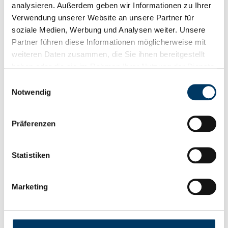
analysieren. Außerdem geben wir Informationen zu Ihrer
Brückenbauer der Innovation
Verwendung unserer Website an unsere Partner für
soziale Medien, Werbung und Analysen weiter. Unsere
(Bild: © AVIASPACE/Justin von Glahn) Die Space Tech
Expo Europe 2024 in Bremen setzte einmal mehr
Partner führen diese Informationen möglicherweise mit
eindrucksvolle Akzente in der Luft- und
weiteren Daten zusammen, die Sie ihnen bereitgestellt
Raumfahrtindustrie und untermauerte Bremens
[…]
haben oder die sie im Rahmen Ihrer Nutzung der Dienste
gesammelt haben.
Einwilligungsauswahl
Weiterlesen
Notwendig
Präferenzen
Statistiken
Marketing