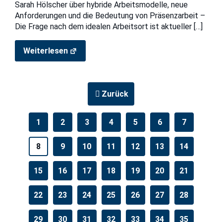
Sarah Hölscher über hybride Arbeitsmodelle, neue
Anforderungen und die Bedeutung von Präsenzarbeit –
Die Frage nach dem idealen Arbeitsort ist aktueller
[…]
Weiterlesen
Zurück
1
2
3
4
5
6
7
8
9
10
11
12
13
14
15
16
17
18
19
20
21
22
23
24
25
26
27
28
29
30
31
32
33
34
35