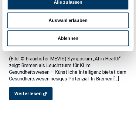
Alle zulassen
Auswahl erlauben
20. November 2024
„Wir müssen uns die Frage stellen: Wie
Ablehnen
kann unser Gesundheitssystem bezahlbar
bleiben?“
(Bild: © Fraunhofer MEVIS) Symposium „AI in Health“
zeigt Bremen als Leuchtturm für KI im
Gesundheitswesen – Künstliche Intelligenz bietet dem
Gesundheitswesen riesiges Potenzial. In Bremen
[…]
Weiterlesen